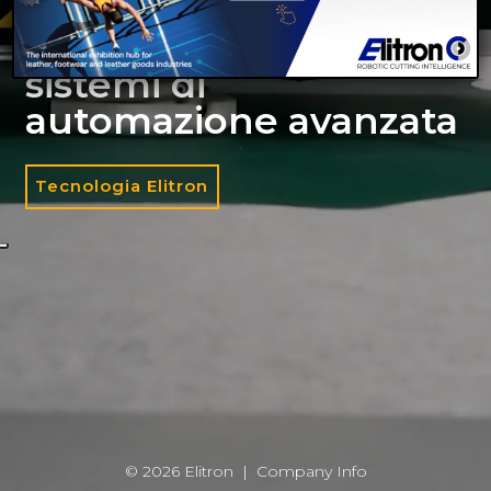
EXPERTISE
Tavoli di taglio e
sistemi di
automazione avanzata
Tecnologia Elitron
© 2026 Elitron |
Company Info