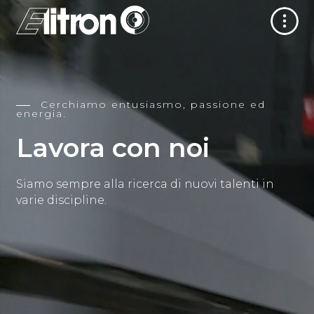
Cerchiamo entusiasmo, passione ed
energia.
Lavora con noi
Siamo sempre alla ricerca di nuovi talenti in
varie discipline.